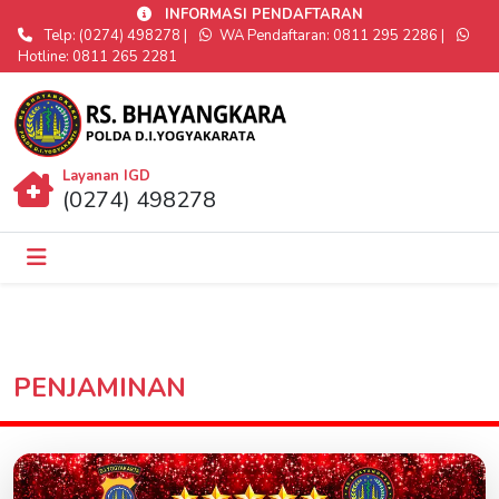
INFORMASI PENDAFTARAN
Telp: (0274) 498278 |
WA Pendaftaran: 0811 295 2286 |
Hotline: 0811 265 2281
Layanan IGD
(0274) 498278
PENJAMINAN