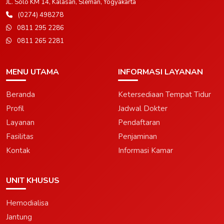
JL. Solo KM 14, Kalasan, Sleman, Yogyakarta
(0274) 498278
0811 295 2286
0811 265 2281
MENU UTAMA
INFORMASI LAYANAN
Beranda
Ketersediaan Tempat Tidur
Profil
Jadwal Dokter
Layanan
Pendaftaran
Fasilitas
Penjaminan
Kontak
Informasi Kamar
UNIT KHUSUS
Hemodialisa
Jantung