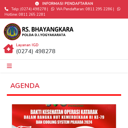
INFORMASI PENDAFTARAN
Telp: (0274) 498278 |
WA Pendaftaran: 0811 295 2286 |
Hotline: 0811 265 2281
Layanan IGD
(0274) 498278
AGENDA