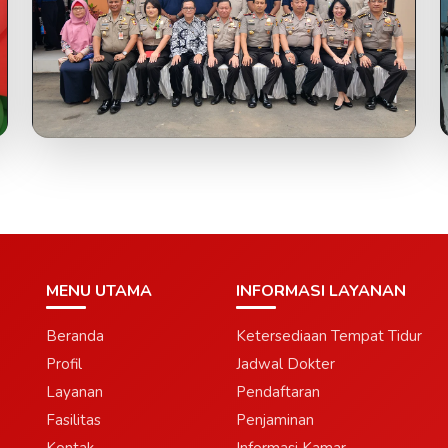
MENU UTAMA
INFORMASI LAYANAN
Beranda
Ketersediaan Tempat Tidur
Profil
Jadwal Dokter
Layanan
Pendaftaran
Fasilitas
Penjaminan