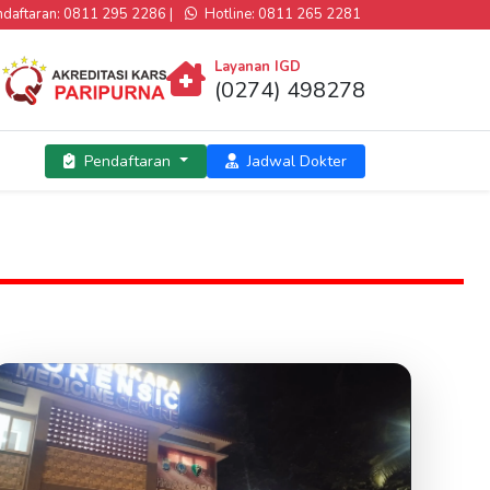
aftaran: 0811 295 2286 |
Hotline: 0811 265 2281
Layanan IGD
(0274) 498278
Pendaftaran
Jadwal Dokter