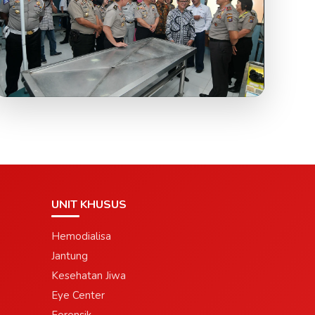
UNIT KHUSUS
Hemodialisa
Jantung
Kesehatan Jiwa
Eye Center