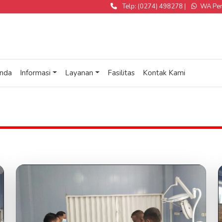
Telp: (0274) 498278 |
WA Pend
nda
Informasi
Layanan
Fasilitas
Kontak Kami