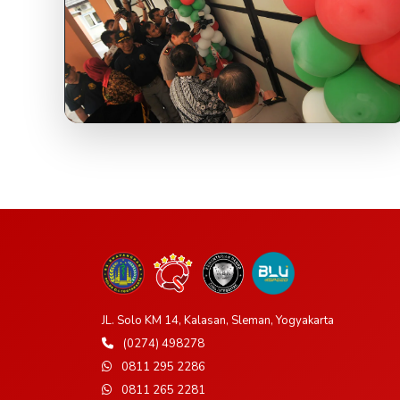
JL. Solo KM 14, Kalasan, Sleman, Yogyakarta
(0274) 498278
0811 295 2286
0811 265 2281