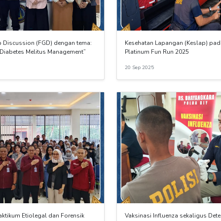
 Discussion (FGD) dengan tema:
Kesehatan Lapangan (Keslap) pad
Diabetes Melitus Management”
Platinum Fun Run 2025
20 Sep 2025
ktikum Etiolegal dan Forensik
Vaksinasi Influenza sekaligus Dete