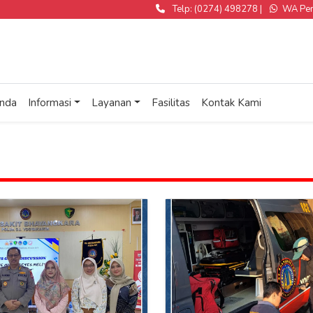
Telp: (0274) 498278 |
WA Pend
nda
Informasi
Layanan
Fasilitas
Kontak Kami