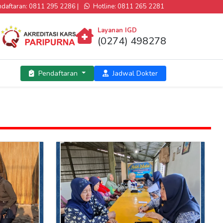
aftaran: 0811 295 2286 |
Hotline: 0811 265 2281
Layanan IGD
(0274) 498278
Pendaftaran
Jadwal Dokter