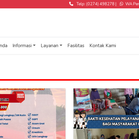
Telp: (0274) 498278 |
WA Pend
nda
Informasi
Layanan
Fasilitas
Kontak Kami