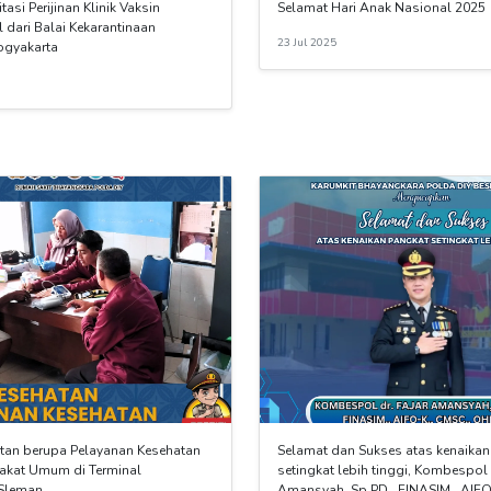
tasi Perijinan Klinik Vaksin
Selamat Hari Anak Nasional 2025
l dari Balai Kekarantinaan
23 Jul 2025
ogyakarta
atan berupa Pelayanan Kesehatan
Selamat dan Sukses atas kenaika
akat Umum di Terminal
setingkat lebih tinggi, Kombespol 
Sleman.
Amansyah, Sp.PD., FINASIM., AIFO